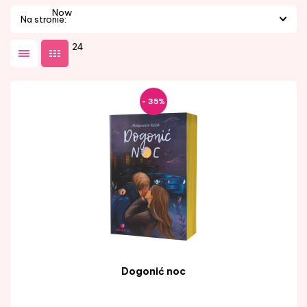
Nowości
Na stronie:
24
- 35%
Dogonić noc