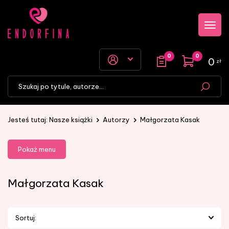
Przejdź
Przejdź
Pokaż
do menu
do
menu
głównego
menu w
stopce
0
0
0
zł
Jesteś tutaj:
Nasze książki
Autorzy
Małgorzata Kasak
Pokaż menu
Małgorzata Kasak
Sortuj: