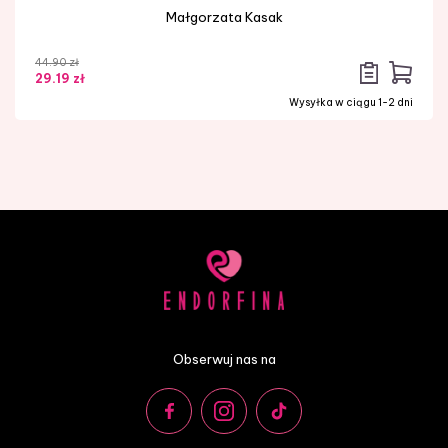
Małgorzata Kasak
44.90 zł
29.19 zł
Wysyłka w ciągu 1-2 dni
Obserwuj nas na