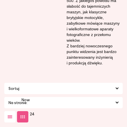
500. Z jakiegoś powodu ma
słabość do tajemniczych
maszyn, jak klasyczne
brytyjskie motocykle,
zabytkowe mówiące maszyny
i wielkoformatowe aparaty
fotograficzne z przełomu
wieków.
Z bardziej nowoczesnego
punktu widzenia jest bardzo
zainteresowany inżynierią
i produkcją dźwięku.
Sortuj:
Nowości
Na stronie:
24