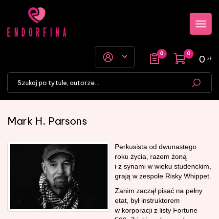
Przejdź
Przejdź
Pokaż
do menu
do
menu
głównego
menu w
stopce
0
0
0
zł
Mark H. Parsons
Perkusista od dwunastego
roku życia, razem żoną
i z synami w wieku studenckim,
grają w zespole Risky Whippet.
Zanim zaczął pisać na pełny
etat, był instruktorem
w korporacji z listy Fortune