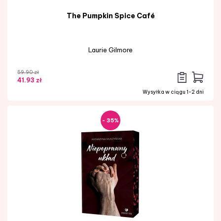
The Pumpkin Spice Café
Laurie Gilmore
59.90 zł
41.93 zł
Wysyłka w ciągu 1-2 dni
- 35%