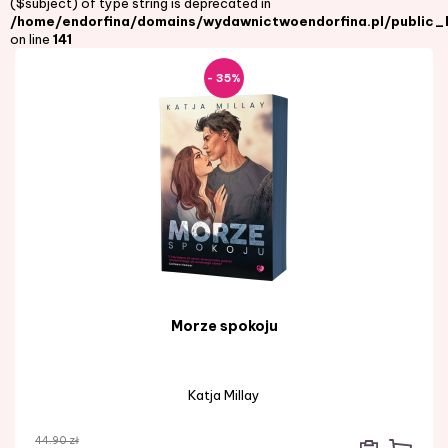
($subject) of type string is deprecated in
/home/endorfina/domains/wydawnictwoendorfina.pl/public_
on line
141
- 35%
Morze spokoju
Katja Millay
44.90 zł