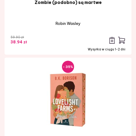
Zombie (podobno) są martwe
Robin Wasley
59.90 zł
38.94 zł
Wysyłka w ciągu 1-2 dni
- 35%