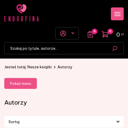
Przejdź
Przejdź
Pokaż
do menu
do
menu
głównego
menu w
stopce
0
0
0
zł
Jesteś tutaj:
Nasze książki
Autorzy
Pokaż menu
Autorzy
Sortuj: