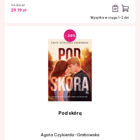
44.90 zł
29.19 zł
Wysyłka w ciągu 1-2 dni
- 26%
Pod skórą
Agata Czykierda-Grabowska