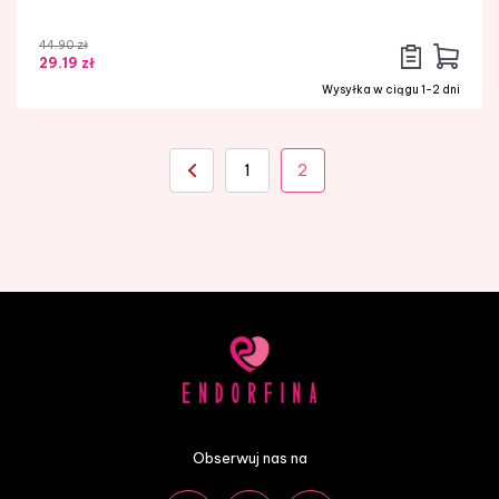
44.90 zł
29.19 zł
Wysyłka w ciągu 1-2 dni
1
2
Obserwuj nas na