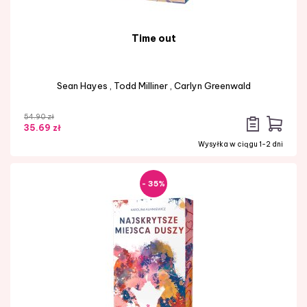
Time out
Sean Hayes
,
Todd Milliner
,
Carlyn Greenwald
54.90 zł
35.69 zł
Wysyłka w ciągu 1-2 dni
- 35%