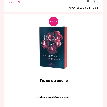
29.19 zł
Wysyłka w ciągu 1-2 dni
- 35%
To, co utracone
Katarzyna Muszyńska