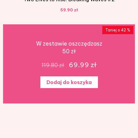
59.90 zł
Taniej o 42 %
W zestawie oszczędzasz
50 zł
69.99 zł
119.80 zł
Dodaj do koszyka