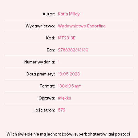
Autor:
Katja Millay
Wydawnictwo:
Wydawnictwo Endorfina
Kod:
MT2313E
Ean:
9788382313130
Numer wydania:
1
Data premiery:
19.05.2023
Format:
130x195 mm
Oprawa:
miękka
Ilość stron:
576
W ich świecie nie ma jednorożców, superbohaterów, ani postaci