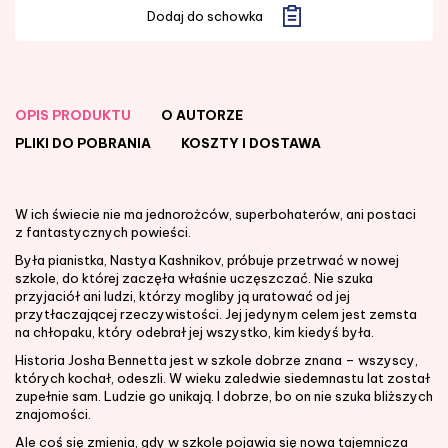
Dodaj do schowka
OPIS PRODUKTU
O AUTORZE
PLIKI DO POBRANIA
KOSZTY I DOSTAWA
W ich świecie nie ma jednorożców, superbohaterów, ani postaci
z fantastycznych powieści.
Była pianistka, Nastya Kashnikov, próbuje przetrwać w nowej
szkole, do której zaczęła właśnie uczęszczać. Nie szuka
przyjaciół ani ludzi, którzy mogliby ją uratować od jej
przytłaczającej rzeczywistości. Jej jedynym celem jest zemsta
na chłopaku, który odebrał jej wszystko, kim kiedyś była.
Historia Josha Bennetta jest w szkole dobrze znana – wszyscy,
których kochał, odeszli. W wieku zaledwie siedemnastu lat został
zupełnie sam. Ludzie go unikają. I dobrze, bo on nie szuka bliższych
znajomości.
Ale coś się zmienia, gdy w szkole pojawia się nowa tajemnicza