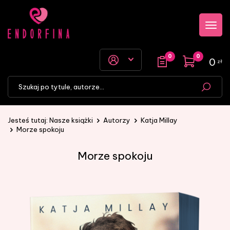
Przejdź
Przejdź
Pokaż
do menu
do
menu
głównego
menu w
stopce
0
0
0
zł
Jesteś tutaj:
Nasze książki
Autorzy
Katja Millay
Morze spokoju
Morze spokoju